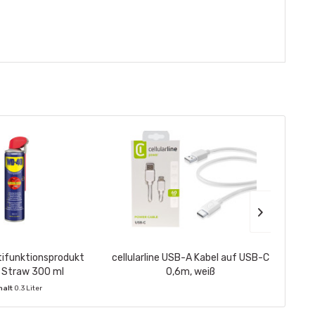
ifunktionsprodukt
cellularline USB-A Kabel auf USB-C
Pop
 Straw 300 ml
0,6m, weiß
Trucke
halt
0.3 Liter