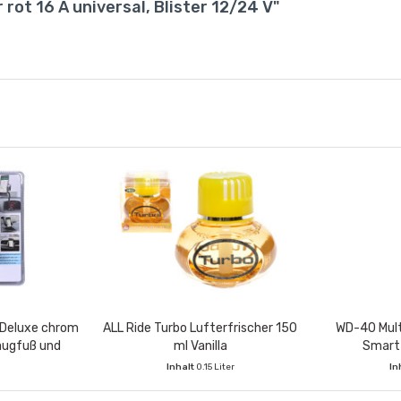
ot 16 A universal, Blister 12/24 V"
 Deluxe chrom
ALL Ride Turbo Lufterfrischer 150
WD-40 Mult
augfuß und
ml Vanilla
Smart
er
Inhalt
0.15 Liter
In