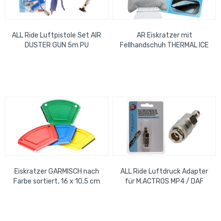
ALL Ride Luftpistole Set AIR
AR Eiskratzer mit
DUSTER GUN 5m PU
Fellhandschuh THERMAL ICE
Spiralschlauch
Eiskratzer GARMISCH nach
ALL Ride Luftdruck Adapter
Farbe sortiert, 16 x 10,5 cm
für M.ACTROS MP4 / DAF
106. 13kg / cm², im Blister