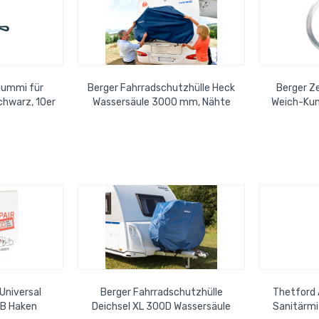
gummi für
Berger Fahrradschutzhülle Heck
Berger Z
schwarz, 10er
Wassersäule 3000 mm, Nähte
Weich-Kun
versiegelt, Schutz für 2...
ca. 5 mm
Universal
Berger Fahrradschutzhülle
Thetford 
SB Haken
Deichsel XL 300D Wassersäule
Sanitärmi