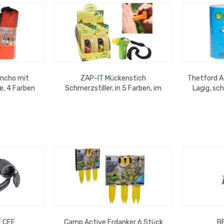
oncho mit
ZAP-IT Mückenstich
Thetford A
, 4 Farben
Schmerzstiller, in 5 Farben, im
Lagig, sch
21 x H 28cm
Thekendisplay 18cm x 30cm
 CEE
Camp Active Erdanker 6 Stück
BB