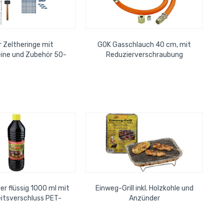
r Zeltheringe mit
GOK Gasschlauch 40 cm, mit
ine und Zubehör 50-
Reduzierverschraubung
lett-Set, eignet sich
Winterfest bis -30° C, nach DIN
für...
4815
er flüssig 1000 ml mit
Einweg-Grill inkl. Holzkohle und
itsverschluss PET-
Anzünder
Flasche