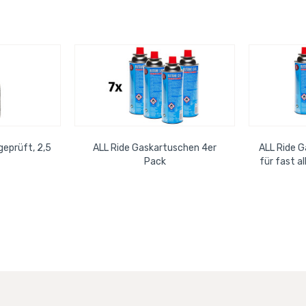
geprüft, 2,5
ALL Ride Gaskartuschen 4er
ALL Ride 
Pack
für fast a