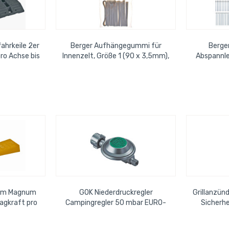
ahrkeile 2er
Berger Aufhängegummi für
Berge
ro Achse bis
Innenzelt, Größe 1 (90 x 3,5mm),
Abspannle
n grau
weiß 10er Beutel
tlg. Komp
tem Magnum
GOK Niederdruckregler
Grillanzünd
ragkraft pro
Campingregler 50 mbar EURO-
Sicherhe
er Set,...
Norm Ausgang 1/4 Linksgewinde
gerade,...