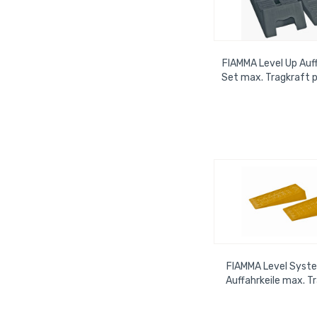
FIAMMA Level Up Auff
Set max. Tragkraft p
5t, 3 stufig, i
FIAMMA Level Sys
Auffahrkeile max. T
Achse bis 8t, im 2