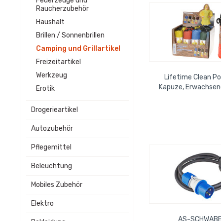
Feuerzeuge und
Raucherzubehör
Haushalt
Brillen / Sonnenbrillen
Camping und Grillartikel
Freizeitartikel
Werkzeug
Lifetime Clean P
Kapuze, Erwachsene
Erotik
Display: B 27 x T 
Drogerieartikel
Autozubehör
Pflegemittel
Beleuchtung
Mobiles Zubehör
Elektro
AS-SCHWABE