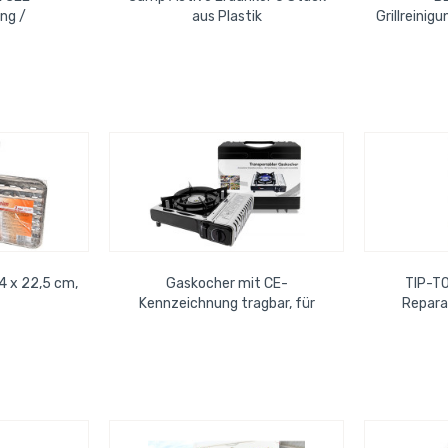
ng /
aus Plastik
Grillreinig
plung 1,5m
.
34 x 22,5 cm,
Gaskocher mit CE-
TIP-TO
Kennzeichnung tragbar, für
Repara
Butangas, Piezozündung im
Koffer, passende...