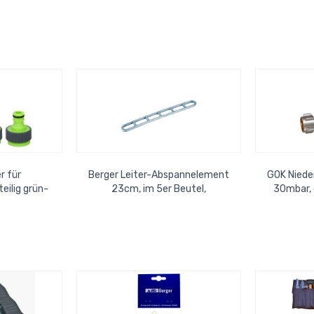
3000 mm, mit versiegelten...
r für
Berger Leiter-Abspannelement
GOK Niede
eilig grün-
23cm, im 5er Beutel,
30mbar, 
transparent