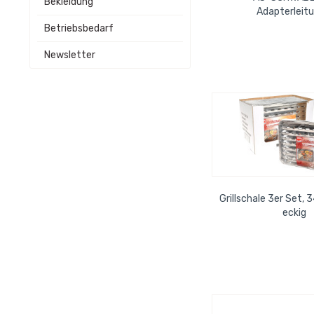
Bekleidung
Adapterleitu
Schutzkontakt-Kup
Betriebsbedarf
schwere..
Newsletter
Grillschale 3er Set, 
eckig