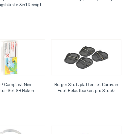
ungsbürste 3in1 Reinigt
den Grill
P Camplast Mini-
Berger Stützplattenset Caravan
tur-Set SB Haken
Foot Belastbarkeit pro Stück:
2000 kg, im 4er Set