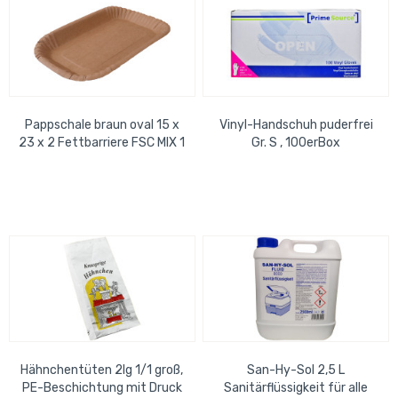
Pappschale braun oval 15 x
Vinyl-Handschuh puderfrei
23 x 2 Fettbarriere FSC MIX 1
Gr. S , 100erBox
Karton= 800 Stück
Hähnchentüten 2lg 1/1 groß,
San-Hy-Sol 2,5 L
PE-Beschichtung mit Druck
Sanitärflüssigkeit für alle