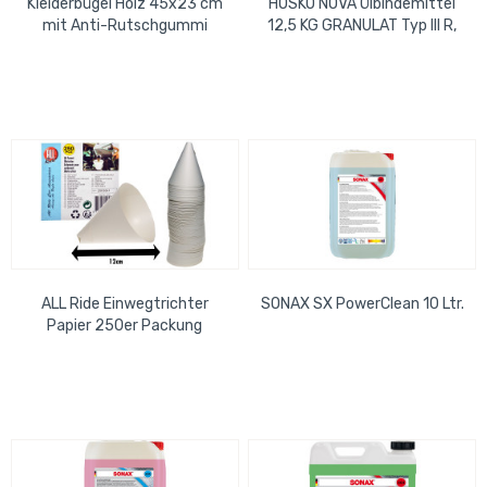
Kleiderbügel Holz 45x23 cm
HOSKO NOVA Ölbindemittel
mit Anti-Rutschgummi
12,5 KG GRANULAT Typ III R,
Grob (weiß)
ALL Ride Einwegtrichter
SONAX SX PowerClean 10 Ltr.
Papier 250er Packung