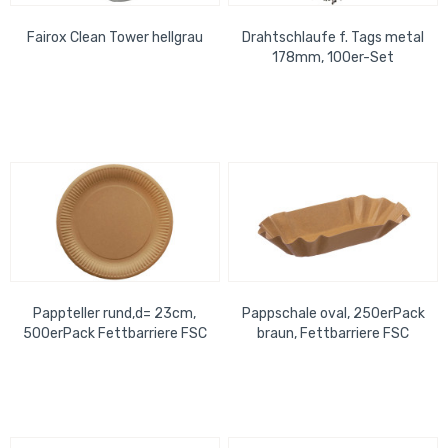
Fairox Clean Tower hellgrau
Drahtschlaufe f. Tags metal
178mm, 100er-Set
Pappteller rund,d= 23cm,
Pappschale oval, 250erPack
500erPack Fettbarriere FSC
braun, Fettbarriere FSC
MIX
MIX,101x19,5x3,2 ( VP 4x250)