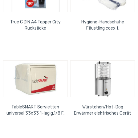
True C DIN A4 Topper City
Hygiene-Handschuhe
Rucksäcke
Fäustling coex f.
Handsystem (100er Pack)
Bearbeitung von
Lebensmitteln
TableSMART Servietten
Würstchen/Hot-Dog
universal 33x33 1-lagig,1/8 F,
Erwärmer elektrisches Gerät
weiss, ( 8x500 Pack) 1Karton
mit LED Leiste
=...