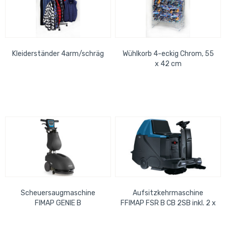
Kleiderständer 4arm/schräg
Wühlkorb 4-eckig Chrom, 55
x 42 cm
Scheuersaugmaschine
Aufsitzkehrmaschine
FIMAP GENIE B
FFIMAP FSR B CB 2SB inkl. 2 x
Batteriebetrieben, Saugfuß
Batterie Volumen 65 Liter
450mm, Arbeitsbreite 350...