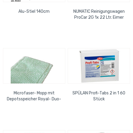
Alu-Stiel 140cm
NUMATIC Reinigungswagen
ProCar 2G 1x 22 Ltr. Eimer
1x15L Eimer 2x 5 Ltr. Eimer...
Microfaser- Mopp mit
SPÜLAN Profi-Tabs 2 in 1 60
Depotsspeicher Royal- Duo-
Stück
grün 40cm