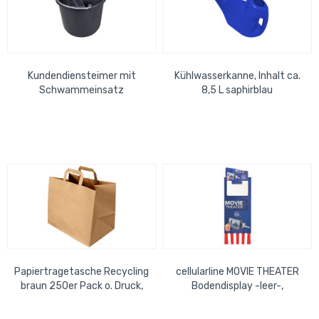
Kundendiensteimer mit
Kühlwasserkanne, Inhalt ca.
Schwammeinsatz
8,5 L saphirblau
dunkelgrau
Papiertragetasche Recycling
cellularline MOVIE THEATER
braun 250er Pack o. Druck,
Bodendisplay -leer-,
32 + 22 x 27 cm 80 g/qm
145x50cm für 24x MOVIE
THEATER...