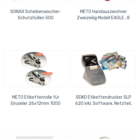
SONAX Scheibenwischer-
METO Handauszeichner
Schutzhüllen 500
Zweizeilig Modell EAGLE , 8
Stück/Box
oben/6 unten
METO Etikettenrolle für
SEIKO Etikettendrucker SLP
Einzeiler 26x12mm 1000
620 inkl. Software, Netzteil,
Etiketten / Rolle
Rolle