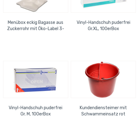
Menübox eckig Bagasse aus
Vinyl-Handschuh puderfrei
Zuckerrohr mit Öko-Label 3-
Gr.XL, 100erBox
geteilt, 1100ml, weiß,
4x50er...
Vinyl-Handschuh puderfrei
Kundendiensteimer mit
Gr. M, 100erBox
Schwammeinsatz rot