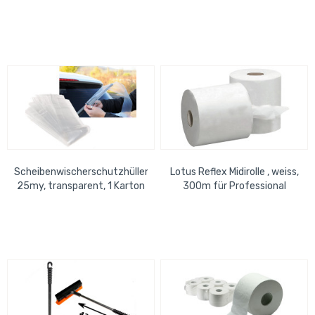
Kimberly Clark Spender
60863 6Rl=1Pack,...
Scheibenwischerschutzhüllen
Lotus Reflex Midirolle , weiss,
25my, transparent, 1 Karton
300m für Professional
= 1000 Hüllen
Spender 6 Rollen/ Packung