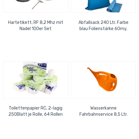
Hartetikett, RF 8,2 Mhz mit
Abfallsack 240 Ltr. Farbe
Nadel 100er Set
blau Folienstärke 60my,
1250 mm Länge, 1000 mm
Breite, 1...
Toilettenpapier RC, 2-lagig
Wasserkanne
250Blatt je Rolle, 64 Rollen
Fahrbahnservice 8,5 Ltr.
orange RAL 2004