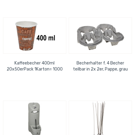
Kaffeebecher 400ml
Becherhalter f. 4 Becher
20x50erPack 1Karton= 1000
teilbar in 2x 2er, Pappe, grau
Becher( Deckel 68657)
1 Pack=230 Stück