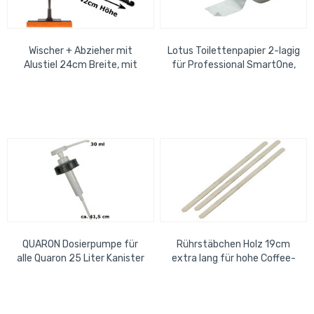
Wischer + Abzieher mit
Lotus Toilettenpapier 2-lagig
Alustiel 24cm Breite, mit
für Professional SmartOne,
Gummischwamm und
350m Rolle im 6er Pack
Wasserabzieher, Griff...
QUARON Dosierpumpe für
Rührstäbchen Holz 19cm
alle Quaron 25 Liter Kanister
extra lang für hohe Coffee-
zum Aufschrauben auf
Cups 1.000 Stück/Beutel
Kanister,...