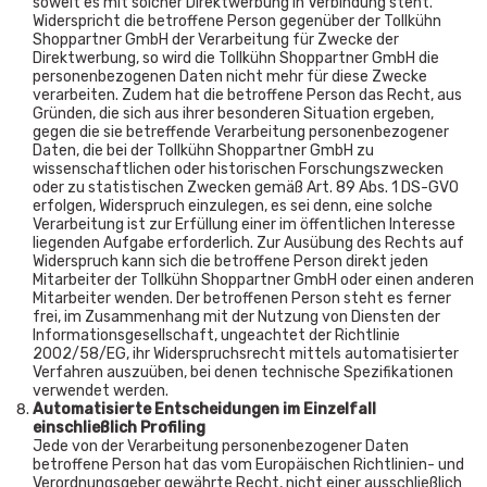
soweit es mit solcher Direktwerbung in Verbindung steht.
Widerspricht die betroffene Person gegenüber der Tollkühn
Shoppartner GmbH der Verarbeitung für Zwecke der
Direktwerbung, so wird die Tollkühn Shoppartner GmbH die
personenbezogenen Daten nicht mehr für diese Zwecke
verarbeiten. Zudem hat die betroffene Person das Recht, aus
Gründen, die sich aus ihrer besonderen Situation ergeben,
gegen die sie betreffende Verarbeitung personenbezogener
Daten, die bei der Tollkühn Shoppartner GmbH zu
wissenschaftlichen oder historischen Forschungszwecken
oder zu statistischen Zwecken gemäß Art. 89 Abs. 1 DS-GVO
erfolgen, Widerspruch einzulegen, es sei denn, eine solche
Verarbeitung ist zur Erfüllung einer im öffentlichen Interesse
liegenden Aufgabe erforderlich. Zur Ausübung des Rechts auf
Widerspruch kann sich die betroffene Person direkt jeden
Mitarbeiter der Tollkühn Shoppartner GmbH oder einen anderen
Mitarbeiter wenden. Der betroffenen Person steht es ferner
frei, im Zusammenhang mit der Nutzung von Diensten der
Informationsgesellschaft, ungeachtet der Richtlinie
2002/58/EG, ihr Widerspruchsrecht mittels automatisierter
Verfahren auszuüben, bei denen technische Spezifikationen
verwendet werden.
Automatisierte Entscheidungen im Einzelfall
einschließlich Profiling
Jede von der Verarbeitung personenbezogener Daten
betroffene Person hat das vom Europäischen Richtlinien- und
Verordnungsgeber gewährte Recht, nicht einer ausschließlich