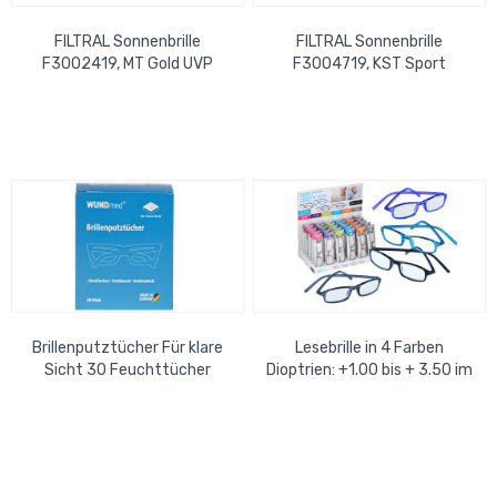
FILTRAL Sonnenbrille
FILTRAL Sonnenbrille
F3002419, MT Gold UVP
F3004719, KST Sport
12,99 €
Schwarz UVP 12,99 €
Brillenputztücher Für klare
Lesebrille in 4 Farben
Sicht 30 Feuchttücher
Dioptrien: +1.00 bis + 3.50 im
einzeln verpackt
Disp. x 30