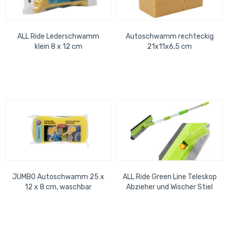
ALL Ride Lederschwamm
Autoschwamm rechteckig
klein 8 x 12 cm
21x11x6,5 cm
JUMBO Autoschwamm 25 x
ALL Ride Green Line Teleskop
12 x 8 cm, waschbar
Abzieher und Wischer Stiel
ausziehbar 100cm - 125cm,...