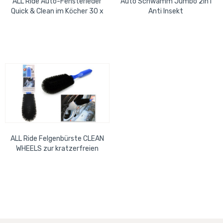
ALL Ride Auto-Fensterleder
Auto Schwamm Jumbo 2in1
Quick & Clean im Köcher 30 x
Anti Insekt
45 cm
ALL Ride Felgenbürste CLEAN
WHEELS zur kratzerfreien
Reinigung der Felgen bis ins...