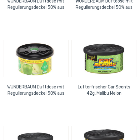
WUNDERBAUM Duftdose mit
WUNDERBAUM Duftdose mit
Regulierungsdeckel 50% aus
Regulierungsdeckel 50% aus
recycelten
recycelten
Stanzrückständen Black Ice
Stanzrückständen Tropical
WUNDERBAUM Duftdose mit
Lufterfrischer Car Scents
Regulierungsdeckel 50% aus
42g, Malibu Melon
recycelten
Stanzrückständen Grüner...