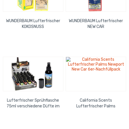
WUNDERBAUM Lufterfrischer
WUNDERBAUM Lufterfrischer
KOKOSNUSS
NEW CAR
Lufterfrischer Sprühflasche
California Scents
75ml verschiedene Düfte im
Lufterfrischer Palms
Mix Display 25cm x 30cm
Newport New Car 6er-
Nachfüllpack