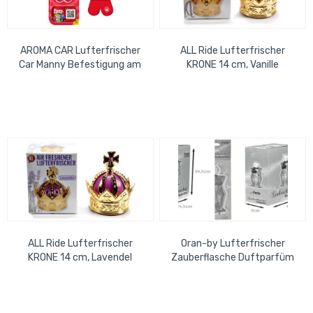
AROMA CAR Lufterfrischer
ALL Ride Lufterfrischer
Car Manny Befestigung am
KRONE 14 cm, Vanille
Lüftungsschlitz Cherry
ALL Ride Lufterfrischer
Oran-by Lufterfrischer
KRONE 14 cm, Lavendel
Zauberflasche Duftparfüm
BxHxT=7x19,5x14,5 cm Paris