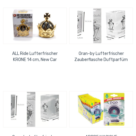
ALL Ride Lufterfrischer
Oran-by Lufterfrischer
KRONE 14 cm, New Car
Zauberflasche Duftparfüm
BxHxT=7x19,5x14,5 cm Man