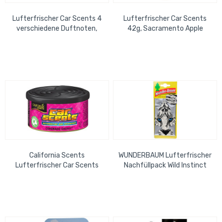
Lufterfrischer Car Scents 4
Lufterfrischer Car Scents
verschiedene Duftnoten,
42g, Sacramento Apple
Thekendisplay 21 x 16 cm
California Scents
WUNDERBAUM Lufterfrischer
Lufterfrischer Car Scents
Nachfüllpack Wild Instinct
42g, Coronado Cherry