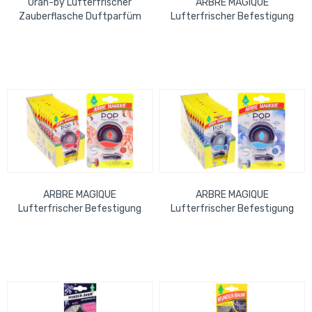
Oran-by Lufterfrischer
ARBRE MAGIQUE
Zauberflasche Duftparfüm
Lufterfrischer Befestigung
BxHxT=7x19,5x14,5 cm
am Lüftungsschlitz Green
Woman
Mint
ARBRE MAGIQUE
ARBRE MAGIQUE
Lufterfrischer Befestigung
Lufterfrischer Befestigung
am Lüftungsschlitz Exotic
am Lüftungsschlitz Ocean