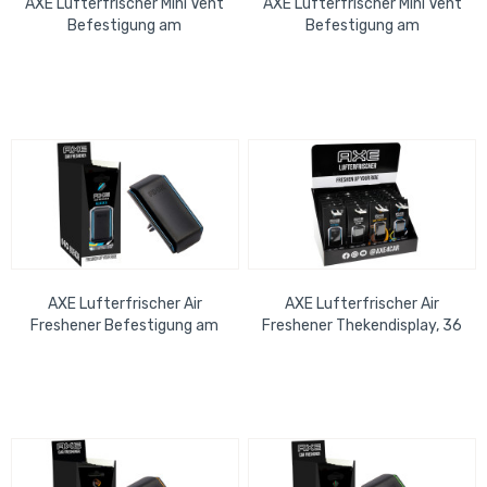
AXE Lufterfrischer Mini Vent
AXE Lufterfrischer Mini Vent
Befestigung am
Befestigung am
Lüfterschlitz Africa
Lüfterschlitz Ice Chill
AXE Lufterfrischer Air
AXE Lufterfrischer Air
Freshener Befestigung am
Freshener Thekendisplay, 36
Lüfterschlitz Alaska
cm x 40 cm