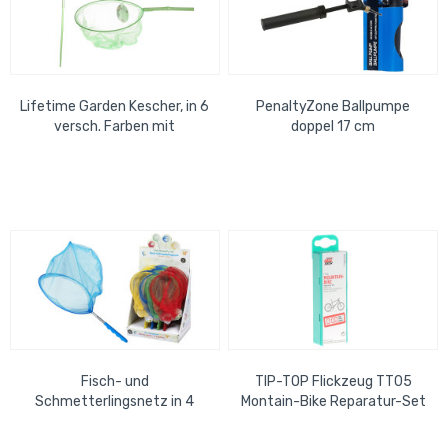
Lifetime Garden Kescher, in 6
PenaltyZone Ballpumpe
versch. Farben mit
doppel 17 cm
Bambusrute D=24cm
Fisch- und
TIP-TOP Flickzeug TT05
Schmetterlingsnetz in 4
Montain-Bike Reparatur-Set
versch. Farben im Display =
SB Haken
36 Stk.