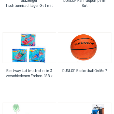
Slazenger
DUNLOP Fahrradpumpe im
Tischtennisschläger-Set mit
Set
3 Bällen und Tasche 5-tlg.
Bestway Luftmatratze in 3
DUNLOP Basketball Größe 7
verschiedenen Farben, 188 x
71cm