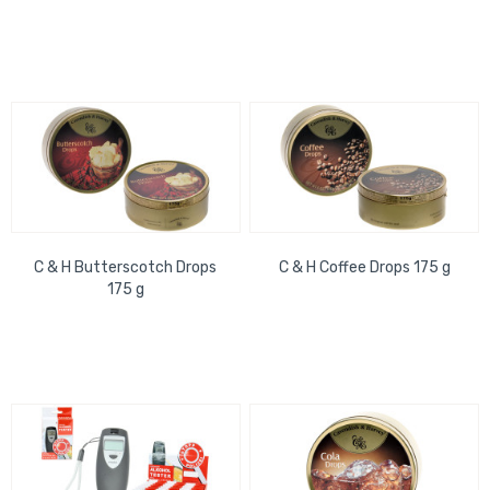
Thekendisplay, 12x24cm
Kette, genähte
Kartenfächer, RFID...
C & H Butterscotch Drops
C & H Coffee Drops 175 g
175 g