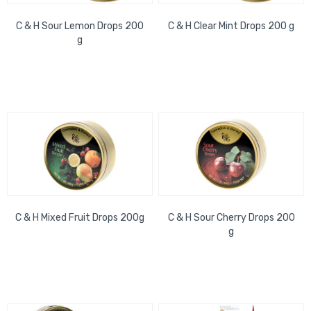
C & H Sour Lemon Drops 200
C & H Clear Mint Drops 200 g
g
C & H Mixed Fruit Drops 200g
C & H Sour Cherry Drops 200
g