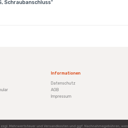
S, Schraubanschluss"
Informationen
Datenschutz
ular
AGB
Impressum
ich zzgl. Mehrwertsteuer und Versandkosten und ggf. Nachnahmegebühren, wen