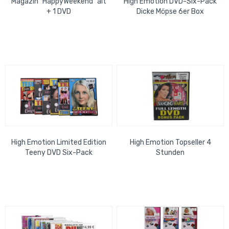
Magazin "HappyWeekend" alt
High Emotion DVD-Six-Pack
+ 1 DVD
Dicke Möpse 6er Box
High Emotion Limited Edition
High Emotion Topseller 4
Teeny DVD Six-Pack
Stunden